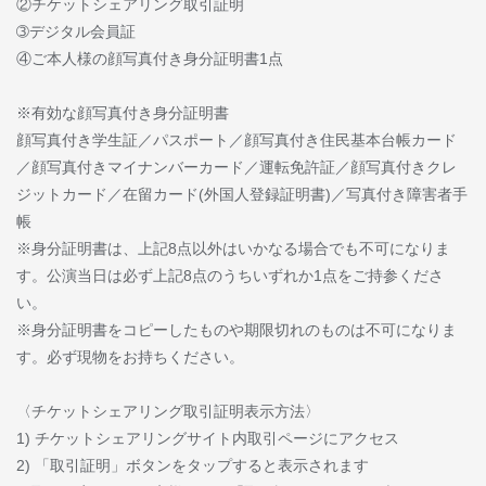
②チケットシェアリング取引証明
➂デジタル会員証
④ご本人様の顔写真付き身分証明書1点
※有効な顔写真付き身分証明書
顔写真付き学生証／パスポート／顔写真付き住民基本台帳カード
／顔写真付きマイナンバーカード／運転免許証／顔写真付きクレ
ジットカード／在留カード(外国人登録証明書)／写真付き障害者手
帳
※身分証明書は、上記8点以外はいかなる場合でも不可になりま
す。公演当日は必ず上記8点のうちいずれか1点をご持参くださ
い。
※身分証明書をコピーしたものや期限切れのものは不可になりま
す。必ず現物をお持ちください。
〈チケットシェアリング取引証明表示方法〉
1) チケットシェアリングサイト内取引ページにアクセス
2) 「取引証明」ボタンをタップすると表示されます